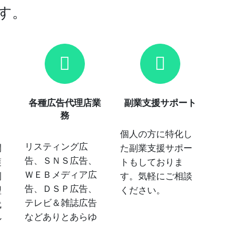
す。
各種広告代理店業
副業支援サポート
務
ト
個人の方に特化し
リスティング広
問
た副業支援サポー
告、ＳＮＳ広告、
護
トもしておりま
ＷＥＢメディア広
制
す。気軽にご相談
告、ＤＳＰ広告、
理
ください。
テレビ＆雑誌広告
代
などありとあらゆ
ル